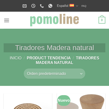
Saltar
Español
FAQ
al
contenido
0
Tiradores Madera natural
INICIO
/
PRODUCT TENDENCIA
/
TIRADORES
MADERA NATURAL
Nuevo