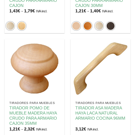
CRUDO PARA ARMARIO
CRUDO PARA ARMARIO
CAJON
CAJON 30MM
Rango
Rango
1,43
€
-
1,79
€
1,21
€
-
1,40
€
IVA incl.
IVA incl.
de
de
precios:
precios:
desde
desde
1,43€
1,21€
hasta
hasta
1,79€
1,40€
TIRADORES PARA MUEBLES
TIRADORES PARA MUEBLES
TIRADOR POMO DE
TIRADOR ASA MADERA
MUEBLE MADERA HAYA
HAYA LACA NATURAL
CRUDO PARA ARMARIO
ARMARIO COCINA 96MM
CAJON 35MM
Rango
1,21
€
-
2,32
€
3,12
€
IVA incl.
IVA incl.
de