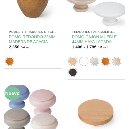
POMOS Y TIRADORES ORIGINALES
TIRADORES PARA MUEBLES
POMO REDONDO 33MM
POMO CAJON MUEBLE
MADERA DE ACACIA
44MM HAYA LACADA
Rango
2,35
€
1,40
€
-
1,79
€
IVA incl.
IVA incl.
de
precios:
desde
1,40€
hasta
1,79€
Nuevo