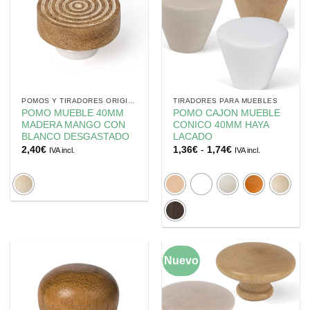
POMOS Y TIRADORES ORIGINALES
TIRADORES PARA MUEBLES
POMO MUEBLE 40MM
POMO CAJON MUEBLE
MADERA MANGO CON
CONICO 40MM HAYA
BLANCO DESGASTADO
LACADO
Rango
2,40
€
1,36
€
-
1,74
€
IVA incl.
IVA incl.
de
precios:
desde
1,36€
hasta
1,74€
Nuevo