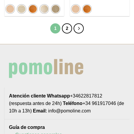
precios:
desde
1,21€
hasta
2,32€
1
2
Atención cliente
Whatsapp
+34622817812
(respuesta antes de 24h)
Teléfono
+34 961917046 (de
10h a 13h)
Email:
info@pomoline.com
Guía de compra