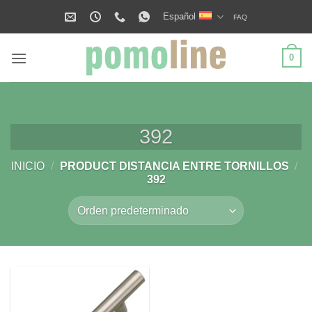
Saltar
Español
FAQ
al
contenido
0
392
INICIO
/
PRODUCT DISTANCIA ENTRE TORNILLOS
/
392