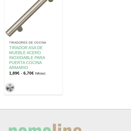
TIRADORES DE COCINA
TIRADOR ASA DE
MUEBLE ACERO
INOXIDABLE PARA
PUERTA COCINA
ARMARIO
Rango
1,89
€
-
6,70
€
IVA incl.
de
precios:
desde
1,89€
hasta
6,70€