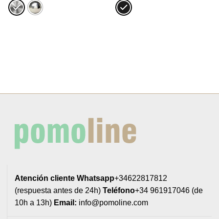
desde
desde
4,07€
1,67€
hasta
hasta
4,16€
2,37€
Atención cliente
Whatsapp
+34622817812
(respuesta antes de 24h)
Teléfono
+34 961917046 (de
10h a 13h)
Email:
info@pomoline.com