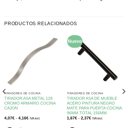
PRODUCTOS RELACIONADOS
Nuevo
TIRADORES DE COCINA
TIRADORES DE COCINA
TIRADOR ASA METAL 128
TIRADOR ASA DE MUEBLE
CROMO ARMARIO COCINA
ACERO PINTURA NEGRO
CAJON
MATE PARA PUERTA COCINA
96MM TOTAL 156MM
Rango
Rango
4,07
€
-
4,16
€
1,67
€
-
2,37
€
IVA incl.
IVA incl.
de
de
precios:
precios: