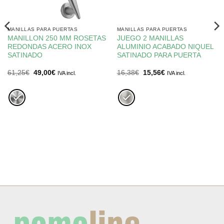
MANILLAS PARA PUERTAS
MANILLAS PARA PUERTAS
MANILLON 250 MM ROSETAS
JUEGO 2 MANILLAS
REDONDAS ACERO INOX
ALUMINIO ACABADO NIQUEL
SATINADO
SATINADO PARA PUERTA
El
El
El
El
61,25
€
49,00
€
16,38
€
15,56
€
IVA incl.
IVA incl.
precio
precio
precio
precio
original
actual
original
actual
era:
es:
era:
es:
61,25€.
49,00€.
16,38€.
15,56€.