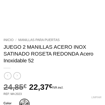
INICIO
/
MANILLAS PARA PUERTAS
JUEGO 2 MANILLAS ACERO INOX
SATINADO ROSETA REDONDA Acero
Inoxidable 52
24,85
€
22,37
€
IVA incl.
El
El
REF: MA 2023
precio
precio
LIMPIAR
original
actual
Color