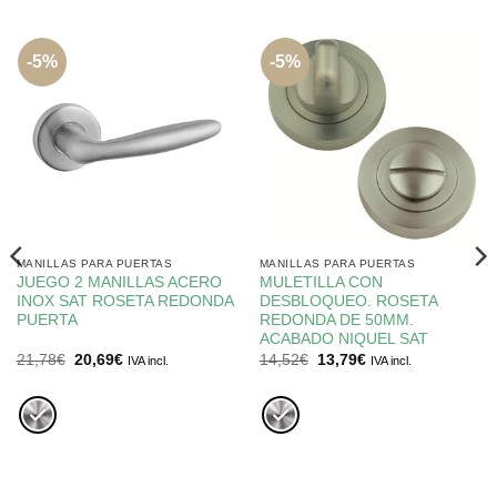
-5%
-5%
MANILLAS PARA PUERTAS
MANILLAS PARA PUERTAS
JUEGO 2 MANILLAS ACERO
MULETILLA CON
INOX SAT ROSETA REDONDA
DESBLOQUEO. ROSETA
PUERTA
REDONDA DE 50MM.
ACABADO NIQUEL SAT
El
El
El
El
21,78
€
20,69
€
14,52
€
13,79
€
IVA incl.
IVA incl.
precio
precio
precio
precio
original
actual
original
actual
era:
es:
era:
es:
21,78€.
20,69€.
14,52€.
13,79€.