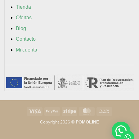
Tienda
Ofertas
Blog
Contacto
Mi cuenta
Visa
PayPal
Stripe
MasterCard
Cash
On
Copyright 2026 ©
POMOLINE
Delivery