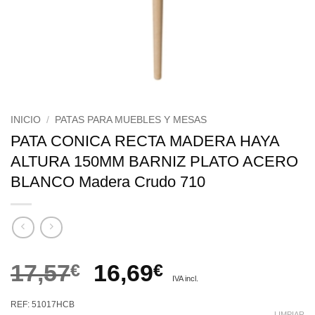
INICIO
/
PATAS PARA MUEBLES Y MESAS
PATA CONICA RECTA MADERA HAYA
ALTURA 150MM BARNIZ PLATO ACERO
BLANCO Madera Crudo 710
El
El
17,57
€
16,69
€
IVA incl.
precio
precio
REF: 51017HCB
LIMPIAR