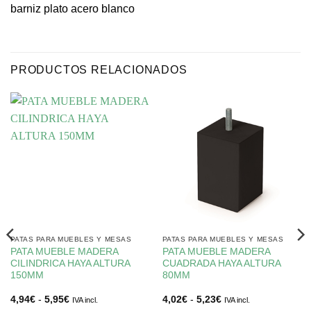
barniz plato acero blanco
PRODUCTOS RELACIONADOS
PATAS PARA MUEBLES Y MESAS
PATAS PARA MUEBLES Y MESAS
PATA MUEBLE MADERA
PATA MUEBLE MADERA
CILINDRICA HAYA ALTURA
CUADRADA HAYA ALTURA
150MM
80MM
Rango
Rango
4,94
€
-
5,95
€
4,02
€
-
5,23
€
IVA incl.
IVA incl.
de
de