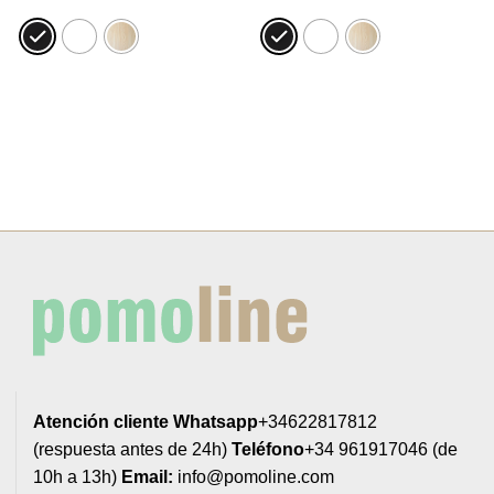
precios:
precios:
desde
desde
4,94€
4,02€
hasta
hasta
5,95€
5,23€
Atención cliente
Whatsapp
+34622817812
(respuesta antes de 24h)
Teléfono
+34 961917046 (de
10h a 13h)
Email:
info@pomoline.com