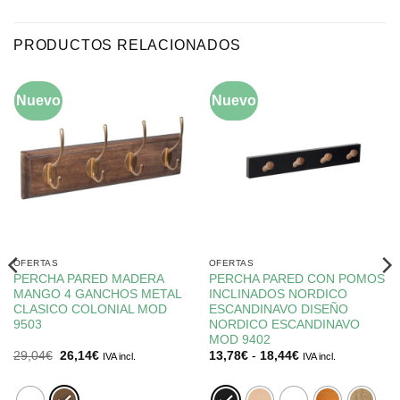
PRODUCTOS RELACIONADOS
Nuevo
-10%
Nuevo
-5%
OFERTAS
OFERTAS
PERCHA PARED MADERA
PERCHA PARED CON POMOS
MANGO 4 GANCHOS METAL
INCLINADOS NORDICO
CLASICO COLONIAL MOD
ESCANDINAVO DISEÑO
9503
NORDICO ESCANDINAVO
MOD 9402
El
El
Rango
29,04
€
26,14
€
13,78
€
-
18,44
€
IVA incl.
IVA incl.
precio
precio
de
original
actual
precios:
era:
es:
desde