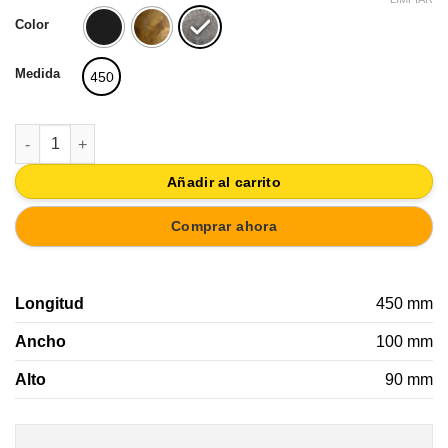
original
actual
Color
era:
es:
27,54€.
24,79€.
Medida
450
PERCHA PARED MADERA MANGO 4 GANCHOS METAL CLASICO 
Añadir al carrito
Comprar ahora
Longitud
450 mm
Ancho
100 mm
Alto
90 mm