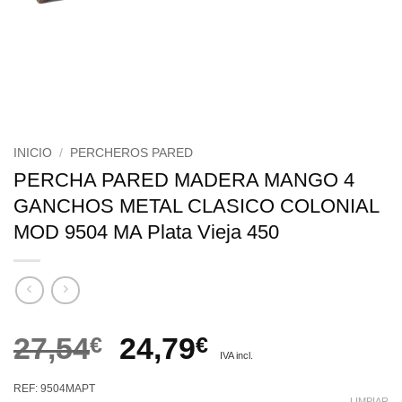
INICIO
/
PERCHEROS PARED
PERCHA PARED MADERA MANGO 4
GANCHOS METAL CLASICO COLONIAL
MOD 9504 MA Plata Vieja 450
El
El
27,54
€
24,79
€
IVA incl.
precio
precio
REF: 9504MAPT
LIMPIAR