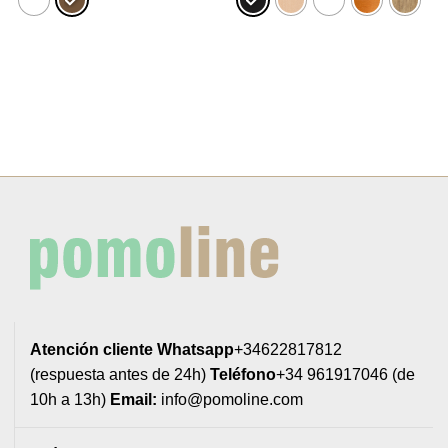
29,04€.
26,14€.
13,78€
hasta
18,44€
Atención cliente
Whatsapp
+34622817812
(respuesta antes de 24h)
Teléfono
+34 961917046 (de
10h a 13h)
Email:
info@pomoline.com