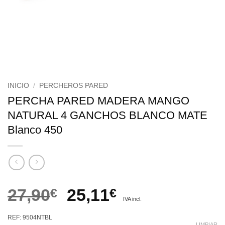
INICIO
/
PERCHEROS PARED
PERCHA PARED MADERA MANGO
NATURAL 4 GANCHOS BLANCO MATE
Blanco 450
El
El
27,90
€
25,11
€
IVA incl.
precio
precio
REF: 9504NTBL
LIMPIAR