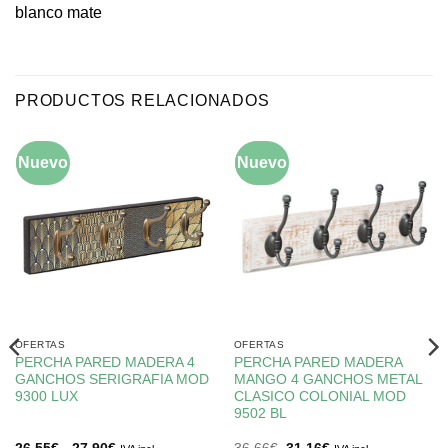
blanco mate
PRODUCTOS RELACIONADOS
Nuevo
-10%
Nuevo
-15%
OFERTAS
OFERTAS
PERCHA PARED MADERA 4
PERCHA PARED MADERA
GANCHOS SERIGRAFIA MOD
MANGO 4 GANCHOS METAL
9300 LUX
CLASICO COLONIAL MOD
9502 BL
Rango
El
El