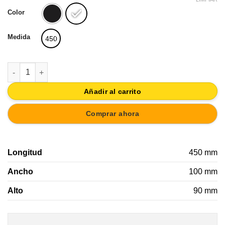
original
actual
Color
era:
es:
27,90€.
25,11€.
Medida
450
PERCHA PARED MADERA MANGO NATURAL 4 GANCHOS BLANC
Añadir al carrito
Comprar ahora
Longitud
450 mm
Ancho
100 mm
Alto
90 mm