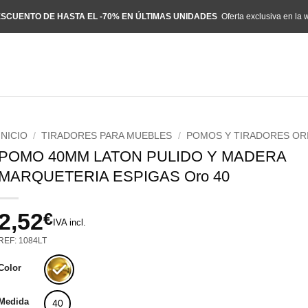
SCUENTO DE HASTA EL -70% EN ÚLTIMAS UNIDADES
Oferta exclusiva en la 
INICIO
/
TIRADORES PARA MUEBLES
/
POMOS Y TIRADORES OR
POMO 40MM LATON PULIDO Y MADERA
MARQUETERIA ESPIGAS Oro 40
2,52
€
IVA incl.
REF: 1084LT
Color
Medida
40