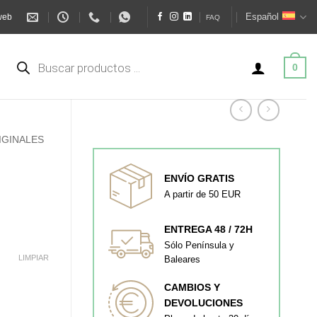
Español
web
FAQ
Búsqueda
de
0
productos
IGINALES
ENVÍO GRATIS
A partir de 50 EUR
ENTREGA 48 / 72H
Sólo Península y
LIMPIAR
Baleares
CAMBIOS Y
DEVOLUCIONES