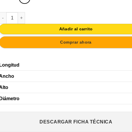
POMO 40MM LATON PULIDO Y MADERA MARQUETERIA ESPIGAS c
Añadir al carrito
Comprar ahora
Longitud
Ancho
Alto
Diámetro
DESCARGAR FICHA TÉCNICA