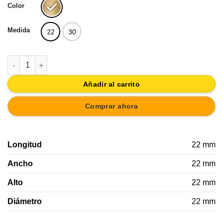
Color
Medida
22
30
POMO DORADO MUEBLE 30MM LATON SATINADO cantidad
Añadir al carrito
Comprar ahora
Longitud
22 mm
Ancho
22 mm
Alto
22 mm
Diámetro
22 mm