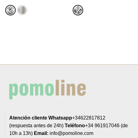
precios:
desde
1,77€
hasta
1,84€
Atención cliente
Whatsapp
+34622817812
(respuesta antes de 24h)
Teléfono
+34 961917046 (de
10h a 13h)
Email:
info@pomoline.com