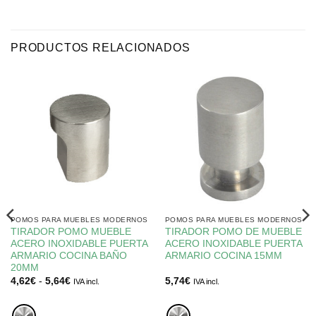
PRODUCTOS RELACIONADOS
POMOS PARA MUEBLES MODERNOS
POMOS PARA MUEBLES MODERNOS
TIRADOR POMO MUEBLE
TIRADOR POMO DE MUEBLE
ACERO INOXIDABLE PUERTA
ACERO INOXIDABLE PUERTA
ARMARIO COCINA BAÑO
ARMARIO COCINA 15MM
20MM
Rango
4,62
€
-
5,64
€
5,74
€
IVA incl.
IVA incl.
de
precios:
desde