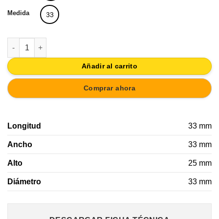
Medida
33
POMO DORADO MUEBLE 33MM LATON SATINADO cantidad
Añadir al carrito
Comprar ahora
Longitud
33 mm
Ancho
33 mm
Alto
25 mm
Diámetro
33 mm