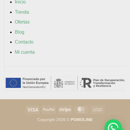
Inicio
Tienda
Ofertas
Blog
Contacto
Mi cuenta
Visa
PayPal
Stripe
MasterCard
Cash
On
Copyright 2026 ©
POMOLINE
Delivery