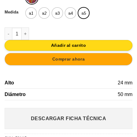
Medida
a1
a2
a3
a4
a5
POMO TIRADOR CAJON DISEÑO CALAVERA PARA MUEBLE INFAN
Añadir al carrito
Comprar ahora
Alto
24 mm
Diámetro
50 mm
DESCARGAR FICHA TÉCNICA