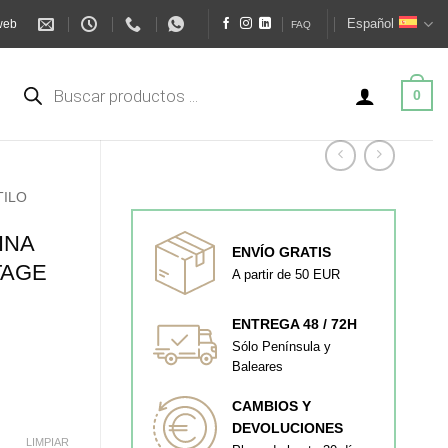
Español
web
FAQ
Búsqueda
de
0
productos
TILO
INA
ENVÍO GRATIS
TAGE
A partir de 50 EUR
ENTREGA 48 / 72H
Sólo Península y
Baleares
CAMBIOS Y
DEVOLUCIONES
LIMPIAR