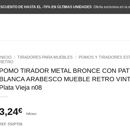
SCUENTO DE HASTA EL -70% EN ÚLTIMAS UNIDADES
Oferta exclusiva en la 
INICIO
/
TIRADORES PARA MUEBLES
/
POMOS Y TIRADORES ES
RETRO
POMO TIRADOR METAL BRONCE CON PAT
BLANCA ARABESCO MUEBLE RETRO VIN
Plata Vieja n08
3,24
€
IVA incl.
REF: 550PT08