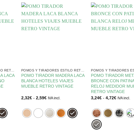
POMOS Y TIRADORES ESTILO RETRO
POMOS Y TIRADORES ESTILO RETRO
A LACA
POMO TIRADOR MADERA LACA
POMO TIRADOR MET
NO
BLANCA HOTELES VIAJES
BRONCE CON PATIN
GE
MUEBLE RETRO VINTAGE
RELOJ MEDIDOR MU
RETRO VINTAGE
Rango
Rango
2,32
€
-
2,59
€
3,24
€
-
4,72
€
IVA incl.
IVA incl.
de
de
precios:
precios:
desde
desde
2,32€
3,24€
hasta
hasta
2,59€
4,72€