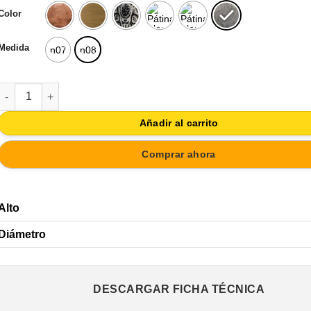
Color
Medida
n07
n08
POMO TIRADOR METAL BRONCE CON PATINA BLANCA ARABESCO
Añadir al carrito
Comprar ahora
Alto
Diámetro
DESCARGAR FICHA TÉCNICA