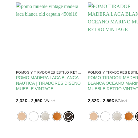
POMOS Y TIRADORES ESTILO RETRO
POMOS Y TIRADORES ESTILO RETRO
LACA
POMO MADERA LACA BLANCA
POMO TIRADOR MADER
E
NAUTICA | TIRADORES DISEÑO
BLANCA OCEANO MARI
MUEBLE VINTAGE
MUEBLE RETRO VINTA
Rango
Rango
2,32
€
-
2,59
€
2,32
€
-
2,59
€
IVA incl.
IVA incl.
de
de
precios:
precios:
desde
desde
2,32€
2,32€
hasta
hasta
2,59€
2,59€