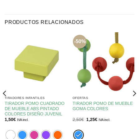
PRODUCTOS RELACIONADOS
-50%
TIRADORES INFANTILES
OFERTAS
TIRADOR POMO CUADRADO
TIRADOR POMO DE MUEBLE
DE MUEBLE ABS PINTADO
GOMA COLORES
COLORES DISEÑO JUVENIL
El
El
1,50
€
2,50
€
1,25
€
IVA incl.
IVA incl.
precio
precio
original
actual
era:
es:
2,50€.
1,25€.