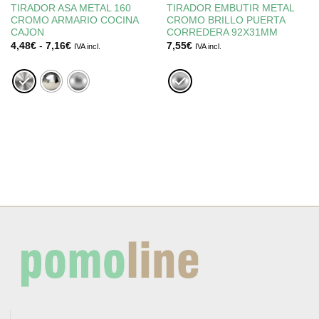
TIRADOR ASA METAL 160
TIRADOR EMBUTIR METAL
CROMO ARMARIO COCINA
CROMO BRILLO PUERTA
CAJON
CORREDERA 92X31MM
Rango
4,48
€
-
7,16
€
7,55
€
IVA incl.
IVA incl.
de
precios:
desde
4,48€
hasta
7,16€