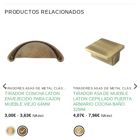
PRODUCTOS RELACIONADOS
TIRADORES ASAS DE METAL CLÁSICO
TIRADORES ASAS DE METAL CLÁSICO
TIRADOR CONCHA LATON
TIRADOR ASA DE MUEBLE
ENVEJECIDO PARA CAJON
LATON CEPILLADO PUERTA
MUEBLE VIEJO 64MM
ARMARIO COCINA BAÑO
32MM
Rango
Rango
3,00
€
-
3,63
€
4,07
€
-
7,96
€
IVA incl.
IVA incl.
de
de
precios:
precios:
desde
desde
3,00€
4,07€
hasta
hasta
3,63€
7,96€