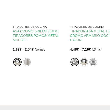
TIRADORES DE COCINA
TIRADORES DE COCINA
ASA CROMO BRILLO 96MM|
TIRADOR ASA METAL 16
TIRADORES POMOS METAL
CROMO ARMARIO COCI
MUEBLE
CAJON
Rango
Rango
1,67
€
-
2,54
€
4,48
€
-
7,16
€
IVA incl.
IVA incl.
de
de
precios:
precios:
desde
desde
1,67€
4,48€
hasta
hasta
2,54€
7,16€