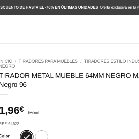
SCUENTO DE HASTA EL -70% EN ÚLTIMAS UNIDADES
Oferta exclusiva en la 
INICIO
/
TIRADORES PARA MUEBLES
/
TIRADORES ESTILO INDU
NEGRO
TIRADOR METAL MUEBLE 64MM NEGRO M
Negro 96
1,96
€
IVA incl.
REF: 64622
Color