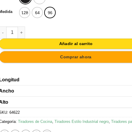
Medida
128
64
96
TIRADOR METAL MUEBLE 64MM NEGRO MATE cantidad
Añadir al carrito
Comprar ahora
Longitud
Ancho
Alto
SKU:
64622
Categoría:
Tiradores de Cocina
,
Tiradores Estilo Industrial negro
,
Tiradores p