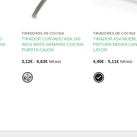
TIRADORES DE COCINA
TIRADORES DE COCINA
0
TIRADOR CURVADO ASA 160
TIRADOR ASA MUEB
NA
INOX MATE ARMARIO COCINA
PINTURA NEGRA CA
PUERTA CAJON
LATON
Rango
Rango
3,12
€
-
6,63
€
4,40
€
-
5,11
€
IVA incl.
IVA incl.
de
de
precios:
precios:
desde
desde
3,12€
4,40€
hasta
hasta
6,63€
5,11€