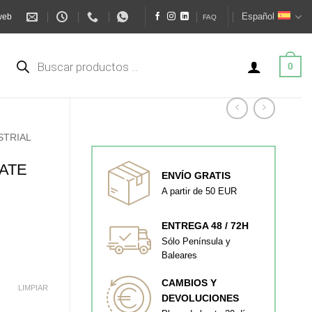
Español
web
FAQ
Búsqueda
de
0
productos
STRIAL
ATE
ENVÍO GRATIS
A partir de 50 EUR
ENTREGA 48 / 72H
Sólo Península y
Baleares
CAMBIOS Y
LIMPIAR
DEVOLUCIONES