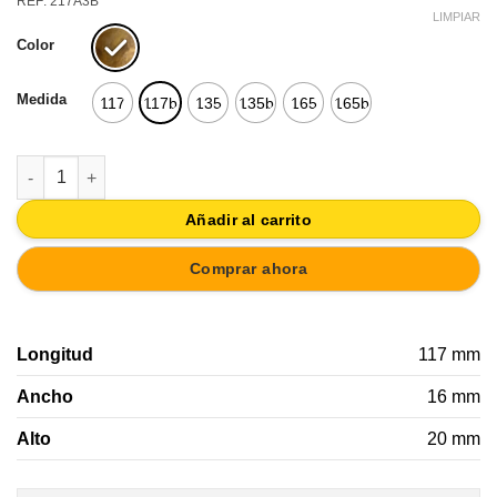
REF: 217A3B
LIMPIAR
Color
Medida
117
117b
135
135b
165
165b
TIRADOR PENDULO LATON VIEJO | HERRAJES MUEBLE CLASIC
Añadir al carrito
Comprar ahora
Longitud
117 mm
Ancho
16 mm
Alto
20 mm