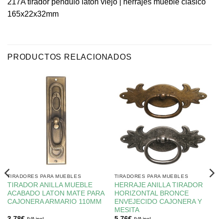
217A tirador pendulo laton viejo | herrajes mueble clasico
165x22x32mm
PRODUCTOS RELACIONADOS
TIRADORES PARA MUEBLES
TIRADORES PARA MUEBLES
TIRADOR ANILLA MUEBLE
HERRAJE ANILLA TIRADOR
ACABADO LATON MATE PARA
HORIZONTAL BRONCE
CAJONERA ARMARIO 110MM
ENVEJECIDO CAJONERA Y
MESITA
3,78
€
5,76
€