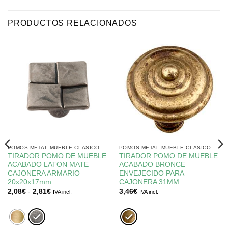
PRODUCTOS RELACIONADOS
POMOS METAL MUEBLE CLÁSICO
POMOS METAL MUEBLE CLÁSICO
TIRADOR POMO DE MUEBLE
TIRADOR POMO DE MUEBLE
ACABADO LATON MATE
ACABADO BRONCE
CAJONERA ARMARIO
ENVEJECIDO PARA
20x20x17mm
CAJONERA 31MM
Rango
2,08
€
-
2,81
€
3,46
€
IVA incl.
IVA incl.
de
precios:
desde
2,08€
hasta