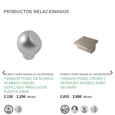
PRODUCTOS RELACIONADOS
POMOS PARA MUEBLES MODERNOS
POMOS PARA MUEBLES MODERNOS
TIRADOR POMO DE MUEBLE
TIRADOR POMO CROMO |
ACABADO NIQUEL
HERRAJES MUEBLE BAÑO
CEPILLADO PARA CAJON
38x38MM
PUERTA 20MM
Rango
Rango
2,13
€
-
2,20
€
2,81
€
-
2,88
€
IVA incl.
IVA incl.
de
de
precios:
precios:
desde
desde
2,13€
2,81€
hasta
hasta