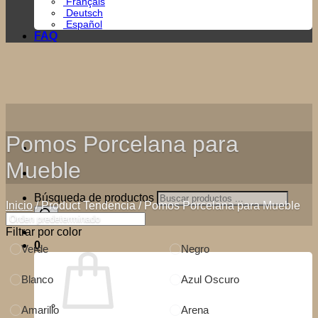
Français
Deutsch
Español
FAQ
Pomos Porcelana para
Mueble
Búsqueda de productos
Inicio
/
Product Tendencia
/
Pomos Porcelana para Mueble
Filtrar por color
0
Verde
Negro
Blanco
Azul Oscuro
Amarillo
Arena