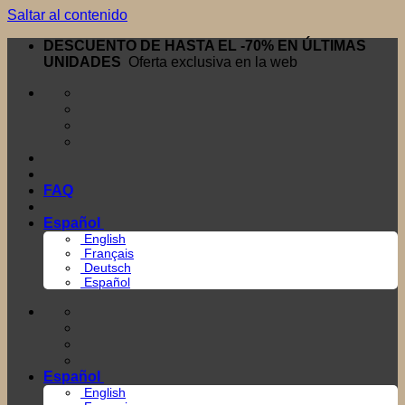
Saltar al contenido
DESCUENTO DE HASTA EL -70% EN ÚLTIMAS
UNIDADES
Oferta exclusiva en la web
FAQ
Español
English
Français
Deutsch
Español
Español
English