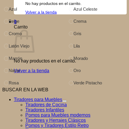
No hay productos en el carrito.
Azul
Azul Celeste
Volver a la tienda
Beige
Crema
0
Carrito
Cromo
Gris
Latón Viejo
Lila
Marrón
Morado
No hay productos en el carrito.
Nacar
Oro
Volver a la tienda
Rosa
Verde Pistacho
BUSCAR EN LA WEB
Tiradores para Muebles
Tiradores de Cocina
Tiradores Infantiles
Pomos para Muebles modernos
Tiradores y Herrajes Clásicos
Pomos y Tiradores Estilo Retro