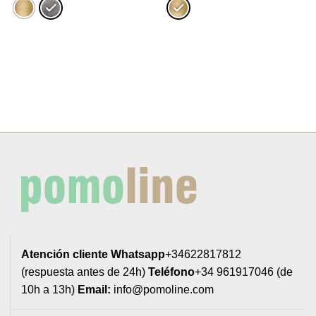
2,08€
2,23€
hasta
hasta
2,81€
2,54€
Atención cliente
Whatsapp
+34622817812
(respuesta antes de 24h)
Teléfono
+34 961917046 (de
10h a 13h)
Email:
info@pomoline.com