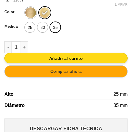
REF: 12831
LIMPIAR
Color
Medida
25
30
35
TIRADOR POMO DE MUEBLE METAL ACABADO LATON MATE PA
Añadir al carrito
Comprar ahora
Alto
25 mm
Diámetro
35 mm
DESCARGAR FICHA TÉCNICA