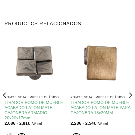
PRODUCTOS RELACIONADOS
POMOS METAL MUEBLE CLÁSICO
POMOS METAL MUEBLE CLÁSICO
TIRADOR POMO DE MUEBLE
TIRADOR POMO DE MUEBLE
ACABADO LATON MATE
ACABADO LATON MATE PARA
CAJONERA ARMARIO
CAJONERA 18x20MM
20x20x17mm
Rango
Rango
2,08
€
-
2,81
€
2,23
€
-
2,54
€
IVA incl.
IVA incl.
de
de
precios:
precios:
desde
desde